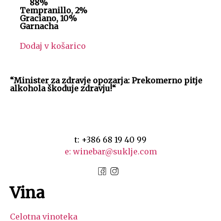
88%
Tempranillo, 2%
Graciano, 10%
Garnacha
Dodaj v košarico
“Minister za zdravje opozarja: Prekomerno pitje
alkohola škoduje zdravju!“
t: +386 68 19 40 99
e: winebar@suklje.com
Vina
Celotna vinoteka