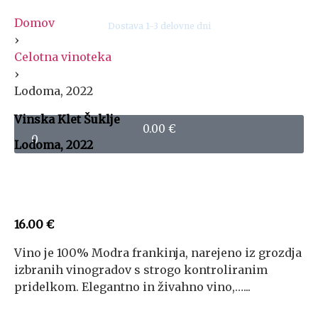
Domov
Dostava 1-3 delovne dni
›
Celotna vinoteka
›
Lodoma, 2022
Vinska Klet Šuklje
0.00
€
0
Lodoma, 2022
16.00
€
Vino je 100% Modra frankinja, narejeno iz grozdja
izbranih vinogradov s strogo kontroliranim
pridelkom. Elegantno in živahno vino,…