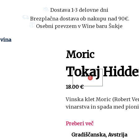
Dostava 1-3 delovne dni
Brezplačna dostava ob nakupu nad 90€.
Osebni prevzem v Wine baru Šukje
 vina
Moric
Tokaj Hidde
0.00
€
0
18.00
€
Vinska klet Moric (Robert Ve
vinarstva in spada med pioni
Preberi več
Gradiščanska, Avstrija