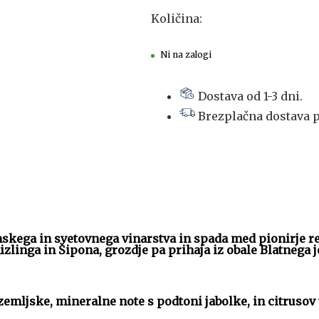
Količina:
Ni na zalogi
Dostava od 1-3 dni.
Brezplačna dostava p
nskega in svetovnega vinarstva in spada med pionirje rev
izlinga in Šipona, grozdje pa prihaja iz obale Blatnega
mljske, mineralne note s podtoni jabolke, in citrusov t