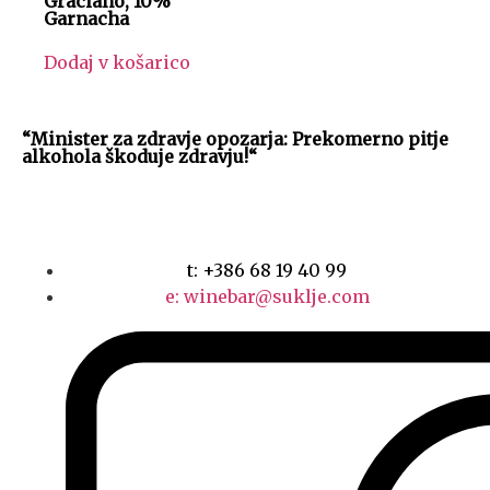
Graciano, 10%
Garnacha
Dodaj v košarico
“Minister za zdravje opozarja: Prekomerno pitje
alkohola škoduje zdravju!“
t: +386 68 19 40 99
e: winebar@suklje.com